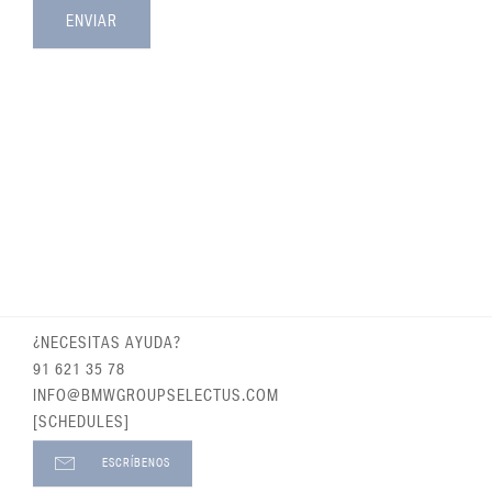
¿NECESITAS AYUDA?
91 621 35 78
INFO@BMWGROUPSELECTUS.COM
[SCHEDULES]
ESCRÍBENOS