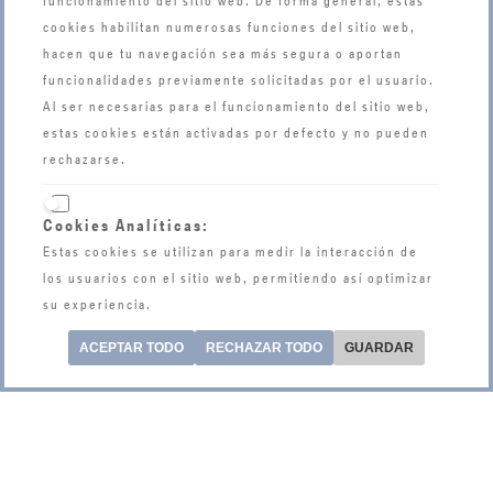
funcionamiento del sitio web. De forma general, estas
cookies habilitan numerosas funciones del sitio web,
hacen que tu navegación sea más segura o aportan
funcionalidades previamente solicitadas por el usuario.
Al ser necesarias para el funcionamiento del sitio web,
estas cookies están activadas por defecto y no pueden
rechazarse.
¿NECESITAS AYUDA?
91 621 35 78
INFO@BMWGROUPSELECTUS.COM
Cookies Analíticas:
LUNES - JUEVES DE 8:00H A 15:00H
Estas cookies se utilizan para medir la interacción de
VIERNES - 8:00H A 14:00H
los usuarios con el sitio web, permitiendo así optimizar
su experiencia.
ESCRÍBENOS
ACEPTAR TODO
RECHAZAR TODO
GUARDAR
SGATE
CITA ONLINE BMW
CITA ONLINE MINI