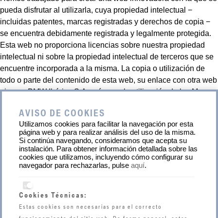
pueda disfrutar al utilizarla, cuya propiedad intelectual −
incluidas patentes, marcas registradas y derechos de copia −
se encuentra debidamente registrada y legalmente protegida.
Esta web no proporciona licencias sobre nuestra propiedad
intelectual ni sobre la propiedad intelectual de terceros que se
encuentre incorporada a la misma. La copia o utilización de
todo o parte del contenido de esta web, su enlace con otra web
ajena a BMW Ibérica S.A. así como la utilización de las Marcas
BMW y MINI en todas las variantes gráficas que aparecen en
AVISO DE COOKIES
esta web, sin autorización previa y expresa de BMW Ibérica
Utilizamos cookies para facilitar la navegación por esta
S.A., se considerará apropiación indebida a todos los efectos
página web y para realizar análisis del uso de la misma.
legales.
Si continúa navegando, consideramos que acepta su
instalación. Para obtener información detallada sobre las
cookies que utilizamos, incluyendo cómo configurar su
navegador para rechazarlas, pulse
aquí
.
Cookies Técnicas:
Estas cookies son necesarias para el correcto