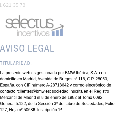
1 621 35 78
AVISO LEGAL
TITULARIDAD.
La presente web es gestionada por BMW Ibérica, S.A. con
domicilio en Madrid, Avenida de Burgos nº 118, C.P. 28050,
España, con CIF número A-28713642 y correo electrónico de
contacto rclientes@bmw.es; sociedad inscrita en el Registro
Mercantil de Madrid el 8 de enero de 1982 al Tomo 6092,
General 5.132, de la Sección 3ª del Libro de Sociedades, Folio
127, Hoja nº 50686. Inscripción 1ª.